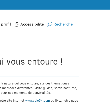
profil
Accessibilité
Recherche
activite
(Re)découvrez la nature qui vous entoure !
i vous entoure !
 la nature qui vous entoure, sur des thématiques
 méthodes différentes (visite guidée, sortie nocturne,
us pour ces moments de convivialités.
otre site internet
www.cpie54.com
ou likez notre page