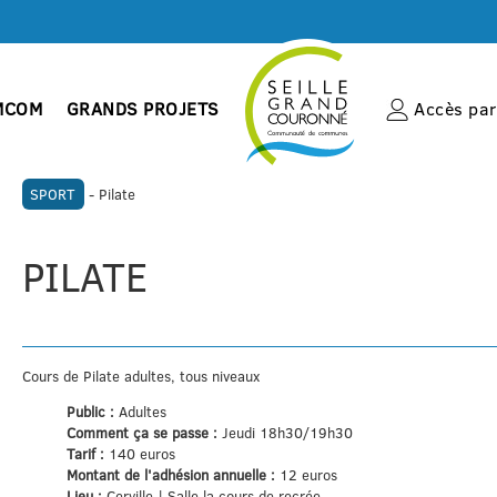
MCOM
GRANDS PROJETS
Accès par 
SPORT
- Pilate
PILATE
Cours de Pilate adultes, tous niveaux
Public :
Adultes
Comment ça se passe :
Jeudi 18h30/19h30
Tarif :
140 euros
Montant de l'adhésion annuelle :
12 euros
Lieu :
Cerville | Salle la cours de recrée