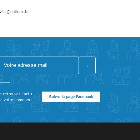
ille@outlook.fr
t retrouvez l’actu
Suivre la page Facebook
de votre comcom :