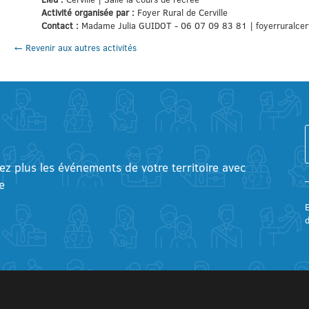
Activité organisée par :
Foyer Rural de Cerville
Contact :
Madame Julia GUIDOT - 06 07 09 83 81 | foyerruralcerv
← Revenir aux autres activités
tez plus les événements de votre territoire avec
e
E