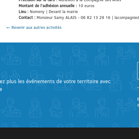
Montant de l'adhésion annuelle :
10 euros
Lieu :
Nomeny | Devant la mairie
Contact :
Monsieur Samy ALAIS - 06 82 13 29 16 | lacompagni
← Revenir aux autres activités
tez plus les événements de votre territoire avec
e
E