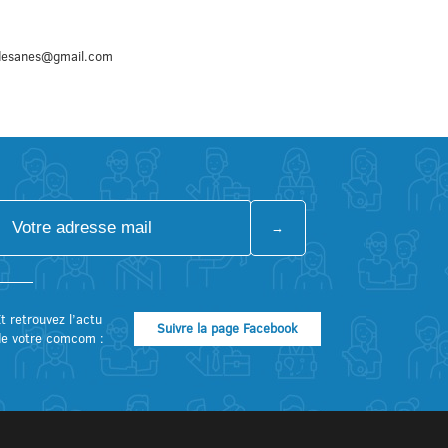
edesanes@gmail.com
t retrouvez l’actu
Suivre la page Facebook
de votre comcom :