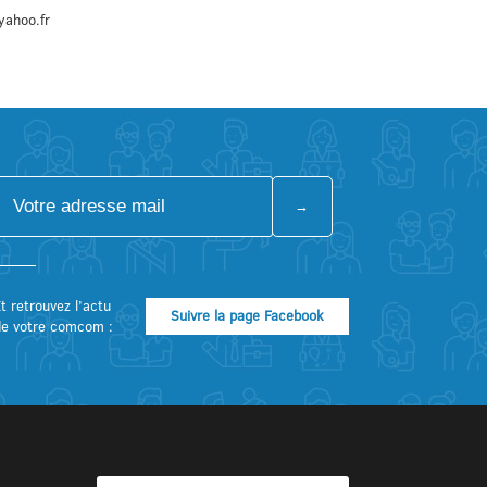
yahoo.fr
t retrouvez l’actu
Suivre la page Facebook
de votre comcom :