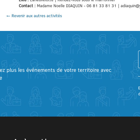
Contact :
Madame Noelle DIAQUIN - 06 81 33 81 31 | adiaquin@
← Revenir aux autres activités
tez plus les événements de votre territoire avec
e
E