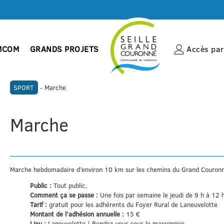
MCOM
GRANDS PROJETS
Accès par 
SPORT
- Marche
Marche
Marche hebdomadaire d’environ 10 km sur les chemins du Grand Couron
Public :
Tout public,
Comment ça se passe :
Une fois par semaine le jeudi de 9 h à 12 
Tarif :
gratuit pour les adhérents du Foyer Rural de Laneuvelotte
Montant de l'adhésion annuelle :
15 €
Lieu :
Laneuvelotte | Rendez-vous sous le marronnier