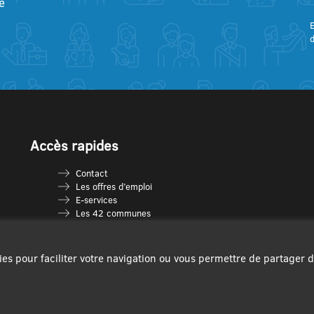
e
E
Accès rapides
Contact
Les offres d’emploi
E-services
Les 42 communes
Je vais en déchèterie
Les multi-accueils
Espace France Services
ies pour faciliter votre navigation ou vous permettre de partager 
Les séniors
L’infolettre Com’Vous
Le guide des activités
Plan du site