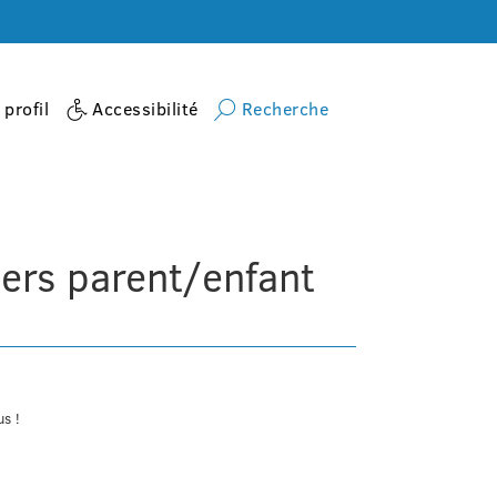
profil
Accessibilité
Recherche
activite
La Kréa à 4 Mains © • ateliers parent/enfant
iers parent/enfant
us !