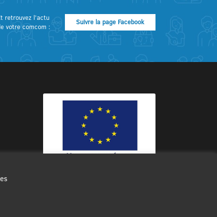
t retrouvez l’actu
Suivre la page Facebook
de votre comcom :
des
Ce site internet a été cofinancé par
l’Union européenne avec le Fonds
Européen de Développement Régional
à hauteur de 12 572€