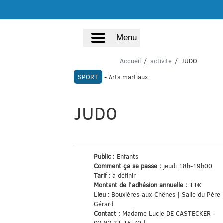
Menu
Accueil
activite
JUDO
SPORT
- Arts martiaux
JUDO
Public :
Enfants
Comment ça se passe :
jeudi 18h-19h00
Tarif :
à définir
Montant de l'adhésion annuelle :
11€
Lieu :
Bouxières-aux-Chênes | Salle du Père
Gérard
Contact :
Madame Lucie DE CASTECKER -
03 83 31 15 70 |