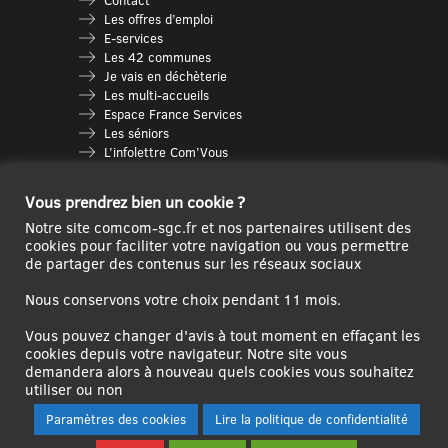
Contact
Les offres d’emploi
E-services
Les 42 communes
Je vais en déchèterie
Les multi-accueils
Espace France Services
Les séniors
L’infolettre Com’Vous
Le guide des activités
Plan du site
Vous prendrez bien un cookie ?
Notre site comcom-sgc.fr et nos partenaires utilisent des
cookies pour faciliter votre navigation ou vous permettre
de partager des contenus sur les réseaux sociaux
Nous conservons votre choix pendant 11 mois.
Vous pouvez changer d'avis à tout moment en effaçant les
cookies depuis votre navigateur. Notre site vous
demandera alors à nouveau quels cookies vous souhaitez
Ce site internet a été cofinancé par l’Union européenne avec le Fonds
utiliser ou non
Européen de Développement Régional à hauteur de 12 572€
Paramètres des cookies
Lire la politique de confidentialité
Se
Créer un
Contact
Plan
Mentions