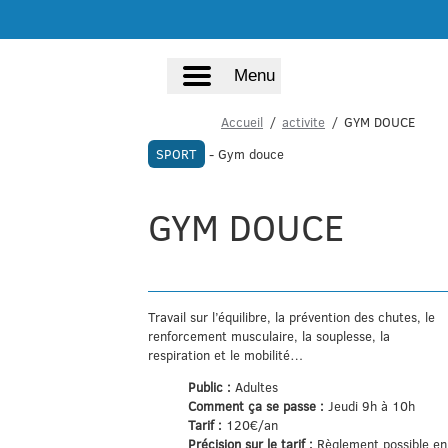
Menu
Accueil
activite
GYM DOUCE
SPORT
- Gym douce
GYM DOUCE
Travail sur l’équilibre, la prévention des chutes, le
renforcement musculaire, la souplesse, la
respiration et le mobilité…
Public :
Adultes
Comment ça se passe :
Jeudi 9h à 10h
Tarif :
120€/an
Précision sur le tarif :
Règlement possible en