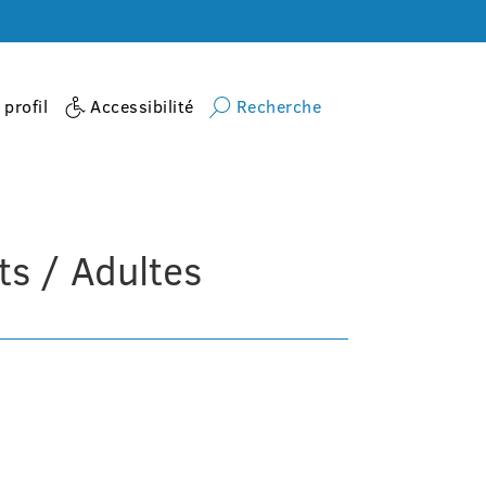
profil
Accessibilité
Recherche
ueil
activite
Danse moderne Adolescents / Adultes
s / Adultes