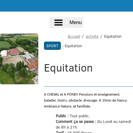
Menu
Accueil
activite
Equitation
SPORT
- Equitation
Equitation
A CHEVAL et A PONEY.
Pensions et enseignement,
balades, loisirs, obstacle, dressage. A
10mn de Nancy.
Ambiance Nature, et familiale.
Public :
Tout public,
Comment ça se passe :
Du Lundi au samedi
de 8h à 21h
Tarif :
16,80€/heure