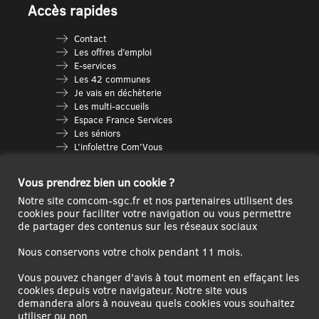
Accès rapides
Contact
Les offres d’emploi
E-services
Les 42 communes
Je vais en déchèterie
Les multi-accueils
Espace France Services
Les séniors
L’infolettre Com’Vous
Le guide des activités
Plan du site
Vous prendrez bien un cookie ?
Notre site comcom-sgc.fr et nos partenaires utilisent des
cookies pour faciliter votre navigation ou vous permettre
de partager des contenus sur les réseaux sociaux
Nous conservons votre choix pendant 11 mois.
Vous pouvez changer d'avis à tout moment en effaçant les
cookies depuis votre navigateur. Notre site vous
demandera alors à nouveau quels cookies vous souhaitez
Ce site internet a été cofinancé par l’Union européenne avec le Fonds
utiliser ou non