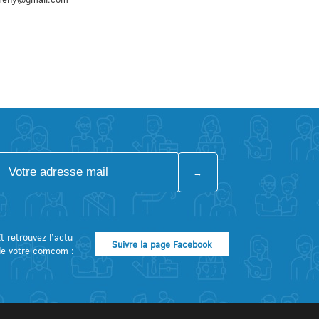
t retrouvez l’actu
Suivre la page Facebook
de votre comcom :