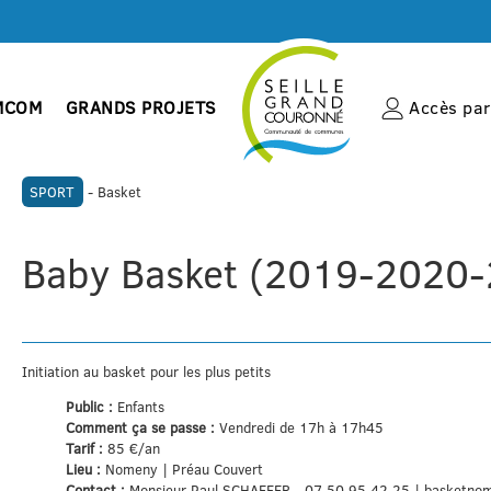
MCOM
GRANDS PROJETS
Accès par 
SPORT
- Basket
Baby Basket (2019-2020
Initiation au basket pour les plus petits
Public :
Enfants
Comment ça se passe :
Vendredi de 17h à 17h45
Tarif :
85 €/an
Lieu :
Nomeny | Préau Couvert
Contact :
Monsieur Paul SCHAEFER - 07 50 95 42 25 | basketn