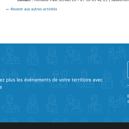
← Revenir aux autres activités
tez plus les événements de votre territoire avec
e
E