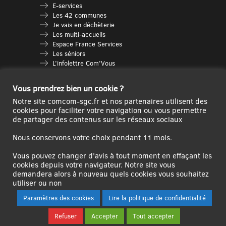
E-services
Les 42 communes
Je vais en déchèterie
Les multi-accueils
Espace France Services
Les séniors
L’infolettre Com’Vous
Le guide des activités
Plan du site
Vous prendrez bien un cookie ?
Notre site comcom-sgc.fr et nos partenaires utilisent des
cookies pour faciliter votre navigation ou vous permettre
de partager des contenus sur les réseaux sociaux
Nous conservons votre choix pendant 11 mois.
Vous pouvez changer d'avis à tout moment en effaçant les
cookies depuis votre navigateur. Notre site vous
demandera alors à nouveau quels cookies vous souhaitez
Ce site internet a été cofinancé par l’Union européenne avec le Fonds
utiliser ou non
Européen de Développement Régional à hauteur de 12 572€
Paramètres des cookies
Lire la politique de confidentialité
Se
Créer un
Contact
Plan
Mentions
Refuser
Accepter
Tout accepter
connecter|Se
compte
du
légales