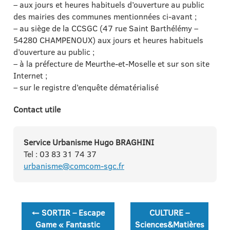
– aux jours et heures habituels d’ouverture au public
des mairies des communes mentionnées ci-avant ;
– au siège de la CCSGC (47 rue Saint Barthélémy –
54280 CHAMPENOUX) aux jours et heures habituels
d’ouverture au public ;
– à la préfecture de Meurthe-et-Moselle et sur son site
Internet ;
– sur le registre d’enquête dématérialisé
Contact utile
Service Urbanisme Hugo BRAGHINI
Tel : 03 83 31 74 37
urbanisme@comcom-sgc.fr
Navigation
←
SORTIR – Escape
CULTURE –
de
Game « Fantastic
Sciences&Matières