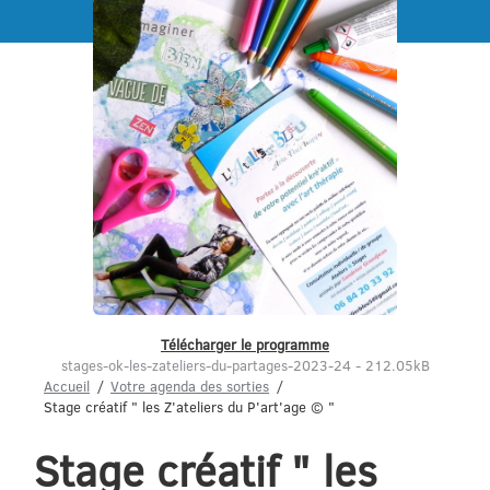
Menu
Télécharger le programme
stages-ok-les-zateliers-du-partages-2023-24 - 212.05kB
Accueil
Votre agenda des sorties
Stage créatif " les Z'ateliers du P'art'age © "
Stage créatif " les