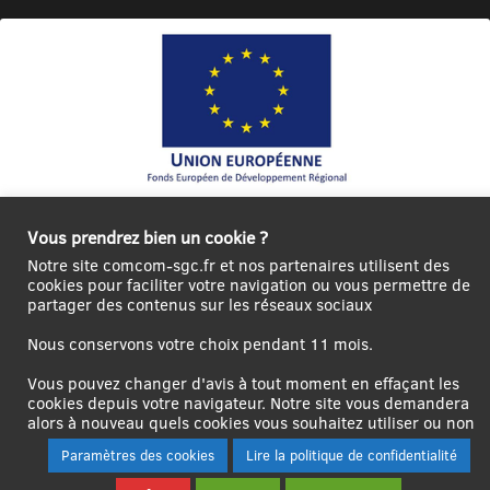
Ce site internet a été cofinancé par l’Union européenne avec le Fonds
Européen de Développement Régional à hauteur de 12 572€
Vous prendrez bien un cookie ?
Notre site comcom-sgc.fr et nos partenaires utilisent des
Se
Créer un
Contact
Plan
Mentions
cookies pour faciliter votre navigation ou vous permettre de
connecter|Se
compte
du
légales
partager des contenus sur les réseaux sociaux
déconnecter
utilisateur
site
Nous conservons votre choix pendant 11 mois.
Vous pouvez changer d'avis à tout moment en effaçant les
cookies depuis votre navigateur. Notre site vous demandera
alors à nouveau quels cookies vous souhaitez utiliser ou non
Paramètres des cookies
Lire la politique de confidentialité