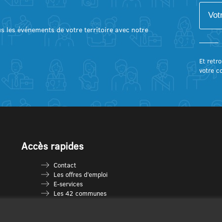
lus les événements de votre territoire avec notre
Et retro
votre c
Accès rapides
Contact
Les offres d’emploi
E-services
Les 42 communes
Je vais en déchèterie
Les multi-accueils
Espace France Services