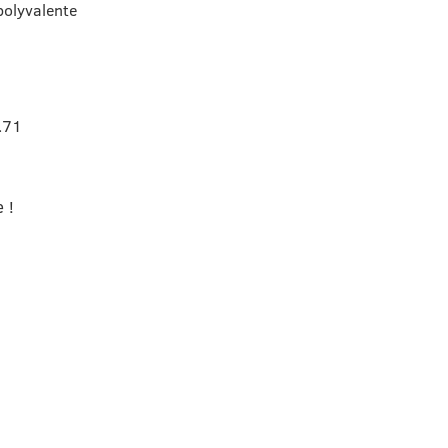
olyvalente
.71
 !