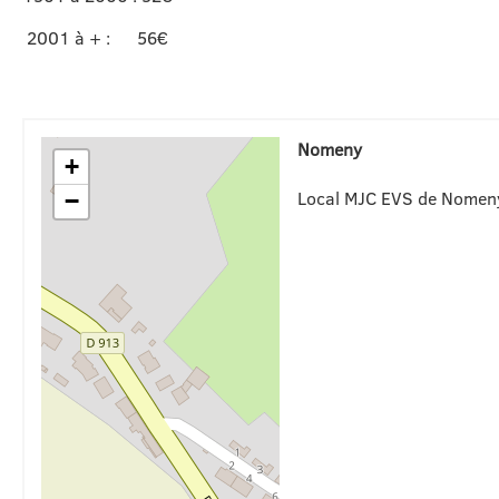
2001 à + : 56€
Nomeny
+
Local MJC EVS de Nomen
−