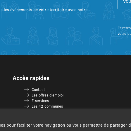
lus les événements de votre territoire avec notre
Et retro
votre c
Accès rapides
Contact
Les offres d’emploi
E-services
Les 42 communes
Je vais en déchèterie
Les multi-accueils
Espace France Services
ies pour faciliter votre navigation ou vous permettre de partager 
Les séniors