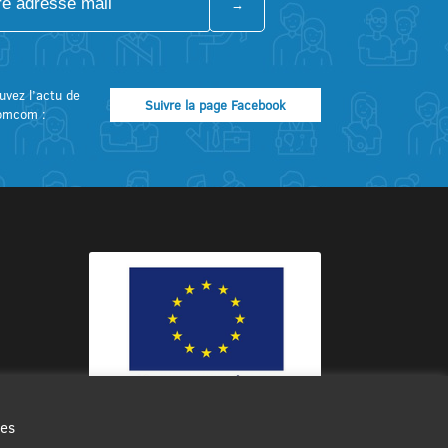
uvez l’actu de
Suivre la page Facebook
omcom :
des
Ce site internet a été cofinancé par