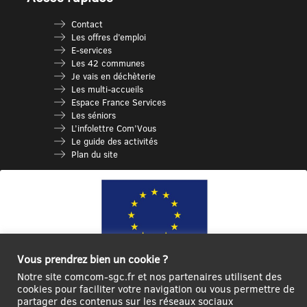
Contact
Les offres d’emploi
E-services
Les 42 communes
Je vais en déchèterie
Les multi-accueils
Espace France Services
Les séniors
L’infolettre Com’Vous
Le guide des activités
Plan du site
Vous prendrez bien un cookie ?
Notre site comcom-sgc.fr et nos partenaires utilisent des
Ce site internet a été cofinancé par l’Union européenne avec le Fonds
cookies pour faciliter votre navigation ou vous permettre de
partager des contenus sur les réseaux sociaux
Européen de Développement Régional à hauteur de 12 572€