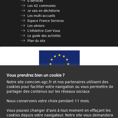
E-services
Les 42 communes
Je vais en déchèterie
Les multi-accueils
Espace France Services
Les séniors
L’infolettre Com’Vous
Le guide des activités
Plan du site
Vous prendrez bien un cookie ?
Notre site comcom-sgc.fr et nos partenaires utilisent des
cookies pour faciliter votre navigation ou vous permettre de
partager des contenus sur les réseaux sociaux
Ce site internet a été cofinancé par l’Union européenne avec le Fonds
Européen de Développement Régional à hauteur de 12 572€
Nous conservons votre choix pendant 11 mois.
Se
Créer un
Contact
Plan
Mentions
Vous pouvez changer d'avis à tout moment en effaçant les
connecter|Se
compte
du
légales
cookies depuis votre navigateur. Notre site vous demandera
déconnecter
utilisateur
site