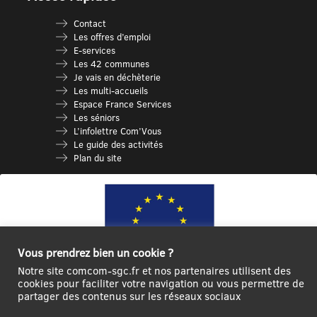
Contact
Les offres d’emploi
E-services
Les 42 communes
Je vais en déchèterie
Les multi-accueils
Espace France Services
Les séniors
L’infolettre Com’Vous
Le guide des activités
Plan du site
Vous prendrez bien un cookie ?
Notre site comcom-sgc.fr et nos partenaires utilisent des
cookies pour faciliter votre navigation ou vous permettre de
partager des contenus sur les réseaux sociaux
Ce site internet a été cofinancé par l’Union européenne avec le Fonds
Européen de Développement Régional à hauteur de 12 572€