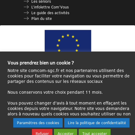
Les séniors
L’infolettre Com’Vous
Le guide des activités
Plan du site
Vous prendrez bien un cookie ?
Notre site comcom-sgc.fr et nos partenaires utilisent des
cookies pour faciliter votre navigation ou vous permettre de
Ce site internet a été cofinancé par l’Union européenne avec le Fonds
partager des contenus sur les réseaux sociaux
Européen de Développement Régional à hauteur de 12 572€
Nous conservons votre choix pendant 11 mois.
Se
Créer un
Contact
Plan
Mentions
connecter|Se
compte
du
légales
Vous pouvez changer d'avis à tout moment en effaçant les
déconnecter
utilisateur
site
cookies depuis votre navigateur. Notre site vous demandera
alors à nouveau quels cookies vous souhaitez utiliser ou non
Paramètres des cookies
Lire la politique de confidentialité
Refuser
Accepter
Tout accepter