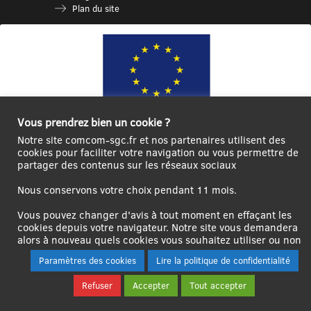
Plan du site
Vous prendrez bien un cookie ?
Notre site comcom-sgc.fr et nos partenaires utilisent des
Ce site internet a été cofinancé par l’Union européenne avec le Fonds
cookies pour faciliter votre navigation ou vous permettre de
Européen de Développement Régional à hauteur de 12 572€
partager des contenus sur les réseaux sociaux
Se
Créer un
Contact
Plan
Mentions
Nous conservons votre choix pendant 11 mois.
connecter|Se
compte
du
légales
déconnecter
utilisateur
site
Vous pouvez changer d'avis à tout moment en effaçant les
cookies depuis votre navigateur. Notre site vous demandera
alors à nouveau quels cookies vous souhaitez utiliser ou non
Paramètres des cookies
Lire la politique de confidentialité
Refuser
Accepter
Tout accepter