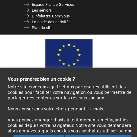
Espace France Services
Les séniors
L’infolettre Com’Vous
Le guide des activités
Plan du site
Vous prendrez bien un cookie ?
Notre site comcom-sgc.fr et nos partenaires utilisent des
Ce site internet a été cofinancé par l’Union européenne avec le Fonds
cookies pour faciliter votre navigation ou vous permettre de
Européen de Développement Régional à hauteur de 12 572€
partager des contenus sur les réseaux sociaux
Se
Créer un
Contact
Plan
Mentions
Nous conservons votre choix pendant 11 mois.
connecter|Se
compte
du
légales
déconnecter
utilisateur
site
Vous pouvez changer d'avis à tout moment en effaçant les
cookies depuis votre navigateur. Notre site vous demandera
alors à nouveau quels cookies vous souhaitez utiliser ou non