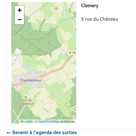
Clemery
+
5 rue du Château
−
Leaflet
|
©
OpenStreetMap
contributors
← Revenir à l'agenda des sorties