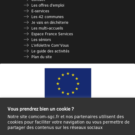
Les offres d’emploi
E-services
Les 42 communes
Je vais en déchèterie
Les multi-accueils
Espace France Services
Les séniors
L’infolettre Com’Vous
Le guide des activités
Plan du site
Vous prendrez bien un cookie ?
Ce site internet a été cofinancé par l’Union européenne avec le Fonds
Notre site comcom-sgc.fr et nos partenaires utilisent des
Européen de Développement Régional à hauteur de 12 572€
cookies pour faciliter votre navigation ou vous permettre de
partager des contenus sur les réseaux sociaux
Se
Créer un
Contact
Plan
Mentions