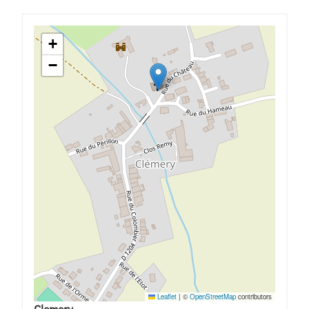
+
−
Leaflet
|
©
OpenStreetMap
contributors
Clemery