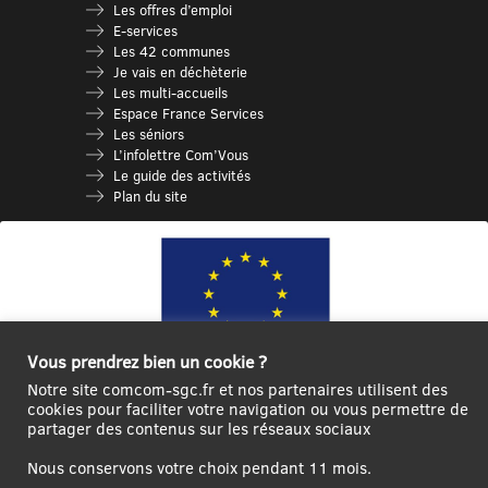
Les offres d’emploi
E-services
Les 42 communes
Je vais en déchèterie
Les multi-accueils
Espace France Services
Les séniors
L’infolettre Com’Vous
Le guide des activités
Plan du site
Vous prendrez bien un cookie ?
Notre site comcom-sgc.fr et nos partenaires utilisent des
cookies pour faciliter votre navigation ou vous permettre de
Ce site internet a été cofinancé par l’Union européenne avec le Fonds
partager des contenus sur les réseaux sociaux
Européen de Développement Régional à hauteur de 12 572€
Nous conservons votre choix pendant 11 mois.
Se
Créer un
Contact
Plan
Mentions