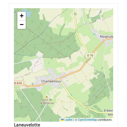
+
−
Leaflet
|
©
OpenStreetMap
contributors
Laneuvelotte