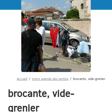
Menu
Accueil
Votre agenda des sorties
brocante, vide-grenier
brocante, vide-
grenier