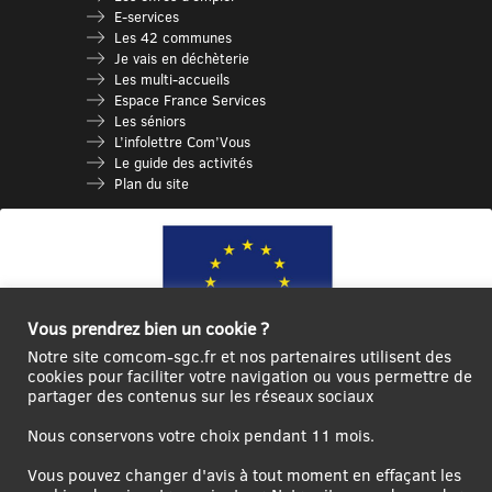
E-services
Les 42 communes
Je vais en déchèterie
Les multi-accueils
Espace France Services
Les séniors
L’infolettre Com’Vous
Le guide des activités
Plan du site
Vous prendrez bien un cookie ?
Notre site comcom-sgc.fr et nos partenaires utilisent des
cookies pour faciliter votre navigation ou vous permettre de
partager des contenus sur les réseaux sociaux
Ce site internet a été cofinancé par l’Union européenne avec le Fonds
Européen de Développement Régional à hauteur de 12 572€
Nous conservons votre choix pendant 11 mois.
Se
Créer un
Contact
Plan
Mentions
Vous pouvez changer d'avis à tout moment en effaçant les
connecter|Se
compte
du
légales