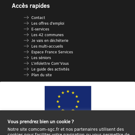
Accès rapides
Contact
Les offres d’emploi
E-services
Les 42 communes
Je vais en déchèterie
Les multi-accueils
Espace France Services
Les séniors
L’infolettre Com’Vous
Le guide des activités
Plan du site
Vous prendrez bien un cookie ?
Notre site comcom-sgc.fr et nos partenaires utilisent des
Ce site internet a été cofinancé par l’Union européenne avec le Fonds
cookies pour faciliter votre navigation ou vous permettre de