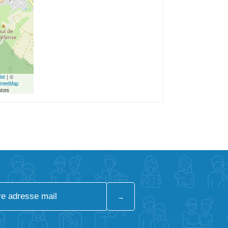
let
|
©
reetMap
utors