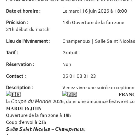
Date et horaire :
Le mardi 16 juin 2026 à 18:00
Précision :
18h Ouverture de la fan zone
21h début du match
Lieu de l'événement :
Champenoux | Salle Saint Nicola
Tarif :
Gratuit
Réservation :
Non
Contact :
06 01 03 31 23
Description :
Venez vivre une soirée exceptionne
𝐅𝐑𝐀𝐍
la 𝘊𝘰𝘶𝘱𝘦 𝘥𝘶 𝘔𝘰𝘯𝘥𝘦 2026, dans une ambiance festive et co
𝐌𝐀𝐑𝐃𝐈 𝟏𝟔 𝐉𝐔𝐈𝐍
Ouverture de la fan zone à 𝟏𝟖𝐡
Coup d’envoi à 𝟐𝟏𝐡
𝙎𝒂𝙡𝒍𝙚 𝙎𝒂𝙞𝒏𝙩 𝙉𝒊𝙘𝒐𝙡𝒂𝙨 – 𝘾𝒉𝙖𝒎𝙥𝒆𝙣𝒐𝙪𝒙