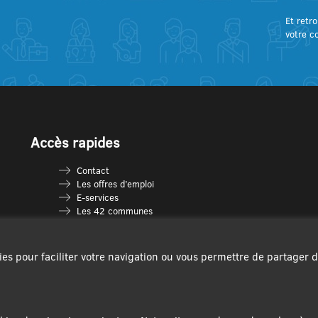
Et retro
votre c
Accès rapides
Contact
Les offres d’emploi
E-services
Les 42 communes
Je vais en déchèterie
Les multi-accueils
Espace France Services
ies pour faciliter votre navigation ou vous permettre de partager 
Les séniors
L’infolettre Com’Vous
Le guide des activités
Plan du site