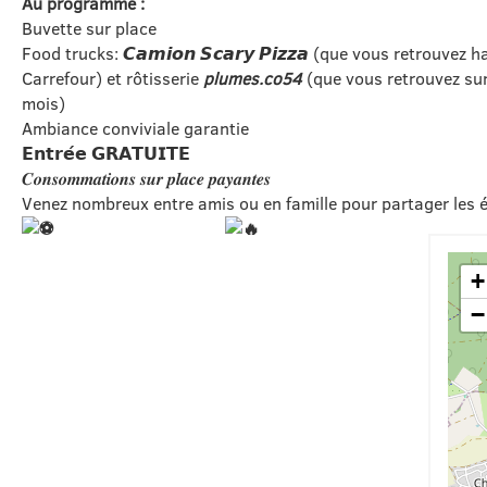
Au programme :
Buvette sur place
Food trucks: 𝘾𝙖𝙢𝙞𝙤𝙣 𝙎𝙘𝙖𝙧𝙮 𝙋𝙞𝙯𝙯𝙖 (que vous retrouv
Carrefour) et rôtisserie
plumes.co54
(que vous retrouvez su
mois)
Ambiance conviviale garantie
𝗘𝗻𝘁𝗿𝗲́𝗲 𝗚𝗥𝗔𝗧𝗨𝗜𝗧𝗘
𝑪𝒐𝒏𝒔𝒐𝒎𝒎𝒂𝒕𝒊𝒐𝒏𝒔 𝒔𝒖𝒓 𝒑𝒍𝒂𝒄𝒆 𝒑𝒂𝒚𝒂𝒏𝒕𝒆𝒔
Venez nombreux entre amis ou en famille pour partager les 
+
−