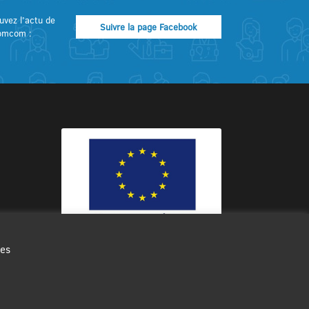
uvez l’actu de
Suivre la page Facebook
omcom :
des
Ce site internet a été cofinancé par
l’Union européenne avec le Fonds
Européen de Développement Régional
à hauteur de 12 572€