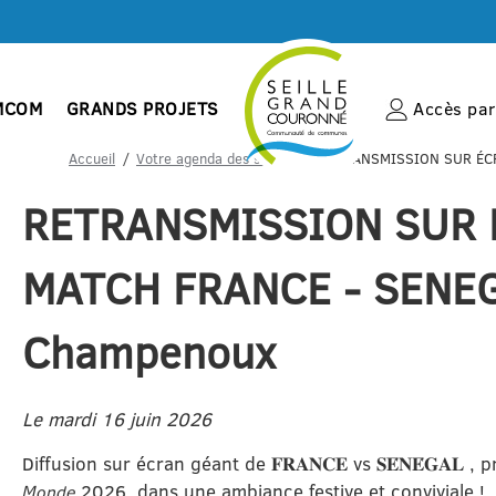
MCOM
GRANDS PROJETS
Accès par 
Accueil
Votre agenda des sorties
RETRANSMISSION SUR ÉCR
RETRANSMISSION SUR 
MATCH FRANCE - SENEG
Champenoux
Le mardi 16 juin 2026
Diffusion sur écran géant de 𝐅𝐑𝐀𝐍𝐂𝐄 vs 𝐒𝐄́𝐍𝐄́𝐆𝐀𝐋 , p
𝘔𝘰𝘯𝘥𝘦 2026, dans une ambiance festive et conviviale !