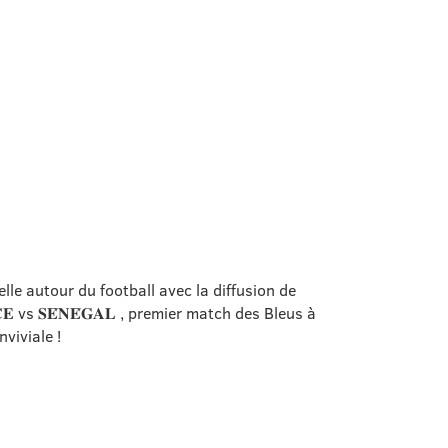
s
lle autour du football avec la diffusion de
𝐂𝐄
vs 𝐒𝐄́𝐍𝐄́𝐆𝐀𝐋
, premier match des Bleus à
nviviale !