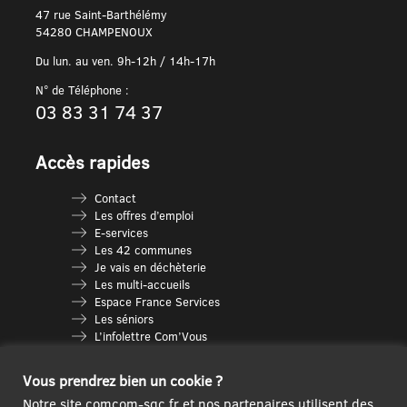
47 rue Saint-Barthélémy
54280 CHAMPENOUX
Du lun. au ven. 9h-12h / 14h-17h
N° de Téléphone :
03 83 31 74 37
Accès rapides
Contact
Les offres d’emploi
E-services
Les 42 communes
Je vais en déchèterie
Les multi-accueils
Espace France Services
Les séniors
L’infolettre Com’Vous
Le guide des activités
Plan du site
Vous prendrez bien un cookie ?
Notre site comcom-sgc.fr et nos partenaires utilisent des