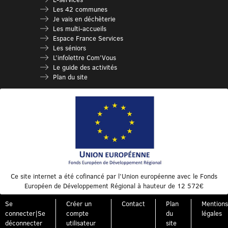
Les 42 communes
Je vais en déchèterie
Les multi-accueils
Espace France Services
Les séniors
L’infolettre Com’Vous
Le guide des activités
Plan du site
Ce site internet a été cofinancé par l’Union européenne avec le Fonds
Européen de Développement Régional à hauteur de 12 572€
Se
Créer un
Contact
Plan
Mentions
connecter|Se
compte
du
légales
déconnecter
utilisateur
site