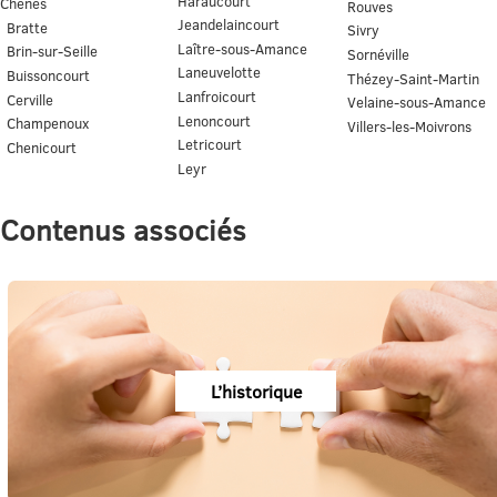
Haraucourt
Chênes
Rouves
Jeandelaincourt
Bratte
Sivry
Laître-sous-Amance
Brin-sur-Seille
Sornéville
Laneuvelotte
Buissoncourt
Thézey-Saint-Martin
Lanfroicourt
Cerville
Velaine-sous-Amance
Lenoncourt
Champenoux
Villers-les-Moivrons
Letricourt
Chenicourt
Leyr
Contenus associés
L’historique