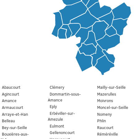
Abaucourt
Clémery
Mailly-sur-Seille
Agincourt
Dommartin-sous-
Mazerulles
Amance
Amance
Moivrons
Eply
Armaucourt
Moncel-sur-Seille
Erbéviller-sur-
Arraye-et-Han
Nomeny
Amezule
Belleau
Phlin
Eulmont
Bey-sur-Seille
Raucourt
Gellenoncourt
Bouxières-aux-
Réméréville