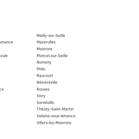
Mailly-sur-Seille
-Amance
Mazerulles
Moivrons
ezule
Moncel-sur-Seille
Nomeny
Phlin
Raucourt
Réméréville
ce
Rouves
Sivry
Sornéville
Thézey-Saint-Martin
Velaine-sous-Amance
Villers-les-Moivrons