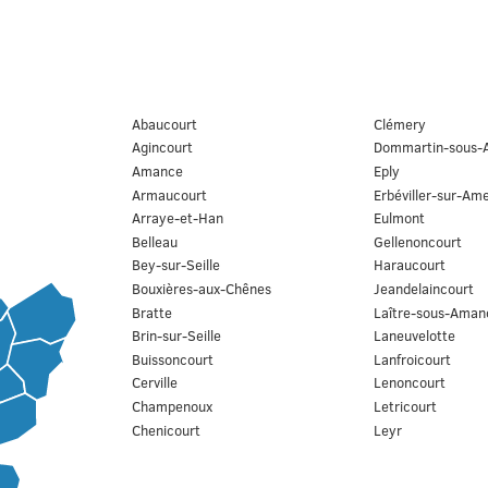
Abaucourt
Clémery
Agincourt
Dommartin-sous
Amance
Eply
Armaucourt
Erbéviller-sur-Am
Arraye-et-Han
Eulmont
Belleau
Gellenoncourt
Bey-sur-Seille
Haraucourt
Bouxières-aux-Chênes
Jeandelaincourt
Bratte
Laître-sous-Aman
Brin-sur-Seille
Laneuvelotte
Buissoncourt
Lanfroicourt
Cerville
Lenoncourt
Champenoux
Letricourt
Chenicourt
Leyr