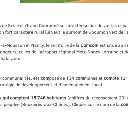
de Seille et Grand Couronné se caractérise par de vastes espace
on fort caractère rural lui vaut le surnom de «poumon vert de 
-à-Mousson et Nancy, le territoire de la
Comcom
est situé au 
angeurs, celles de l’aéroport régional Metz-Nancy Lorraine et de 
 habitants.
tercommunalités, est
com
posé de 134
com
munes et
com
pte 121
stratégie de développement et d’aménagement local.
s qui
com
ptent 18 746 habitants
(chiffres du recensement 2018
us peuplée (Bouxières-aux-Chênes). Cliquez sur le nom de la
co