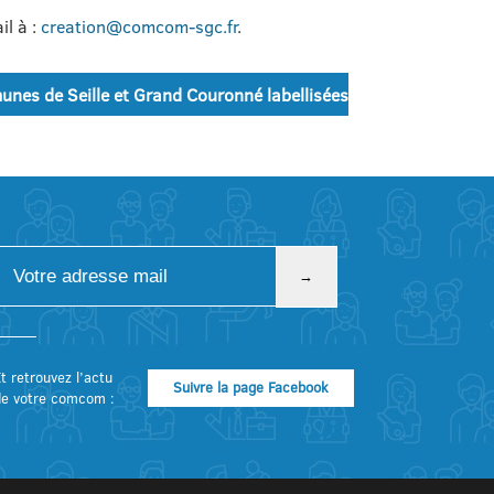
il à :
creation@comcom-sgc.fr
.
unes de Seille et Grand Couronné labellisées
t retrouvez l’actu
Suivre la page Facebook
de votre comcom :