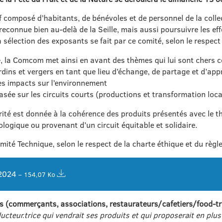
composé d’habitants, de bénévoles et de personnel de la collectivi
reconnue bien au-delà de la Seille, mais aussi poursuivre les ef
La sélection des exposants se fait par ce comité, selon le respec
ue, la Comcom met ainsi en avant des thèmes qui lui sont chers 
rdins et vergers en tant que lieu d’échange, de partage et d’ap
les impacts sur l’environnement
basée sur les circuits courts (productions et transformation loc
orité est donnée à la cohérence des produits présentés avec le t
cologique ou provenant d’un circuit équitable et solidaire.
mité Technique, selon le respect de la charte éthique et du règl
 2024
– 154,07 Ko
es (commerçants, associations, restaurateurs/cafetiers/food-truc
ucteur.trice qui vendrait ses produits et qui proposerait en plus