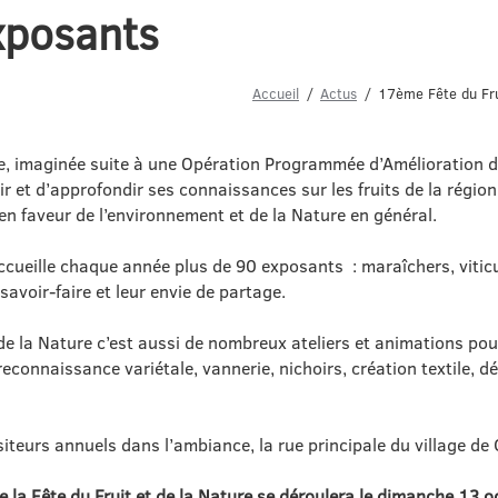
xposants
Accueil
Actus
17ème Fête du Fru
re, imaginée suite à une Opération Programmée d’Amélioration d
ir et d’approfondir ses connaissances sur les fruits de la région
s en faveur de l’environnement et de la Nature en général.
ccueille chaque année plus de 90 exposants : maraîchers, viticu
avoir-faire et leur envie de partage.
de la Nature c’est aussi de nombreux ateliers et animations pour
, reconnaissance variétale, vannerie, nichoirs, création textile
siteurs annuels dans l’ambiance, la rue principale du village de
e la
Fête
du Fruit et de la Nature se déroulera le dimanche 13 