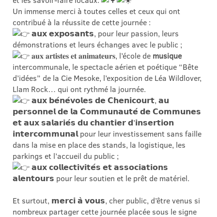
et les savoir-faire locaux.
Un immense merci à toutes celles et ceux qui ont
contribué à la réussite de cette journée :
𝗮𝘂𝘅 𝗲𝘅𝗽𝗼𝘀𝗮𝗻𝘁𝘀, pour leur passion, leurs
démonstrations et leurs échanges avec le public ;
𝐚𝐮𝐱 𝐚𝐫𝐭𝐢𝐬𝐭𝐞𝐬 𝐞𝐭 𝐚𝐧𝐢𝐦𝐚𝐭𝐞𝐮𝐫𝐬, l’école de
musique
intercommunale, le spectacle aérien et poétique “Bête
d’idées” de la Cie Mesoke, l’exposition de Léa Wildlover,
Llam Rock… qui ont rythmé la journée.
𝗮𝘂𝘅 𝗯𝗲́𝗻𝗲́𝘃𝗼𝗹𝗲𝘀 𝗱𝗲 𝗖𝗵𝗲𝗻𝗶𝗰𝗼𝘂𝗿𝘁, 𝗮𝘂
𝗽𝗲𝗿𝘀𝗼𝗻𝗻𝗲𝗹 𝗱𝗲 𝗹𝗮 𝗖𝗼𝗺𝗺𝘂𝗻𝗮𝘂𝘁𝗲́ 𝗱𝗲 𝗖𝗼𝗺𝗺𝘂𝗻𝗲𝘀
𝗲𝘁 𝗮𝘂𝘅 𝘀𝗮𝗹𝗮𝗿𝗶𝗲́𝘀 𝗱𝘂 𝗰𝗵𝗮𝗻𝘁𝗶𝗲𝗿 𝗱’𝗶𝗻𝘀𝗲𝗿𝘁𝗶𝗼𝗻
𝗶𝗻𝘁𝗲𝗿𝗰𝗼𝗺𝗺𝘂𝗻𝗮𝗹 pour leur investissement sans faille
dans la mise en place des stands, la logistique, les
parkings et l’accueil du public ;
𝗮𝘂𝘅 𝗰𝗼𝗹𝗹𝗲𝗰𝘁𝗶𝘃𝗶𝘁𝗲́𝘀 𝗲𝘁 𝗮𝘀𝘀𝗼𝗰𝗶𝗮𝘁𝗶𝗼𝗻𝘀
𝗮𝗹𝗲𝗻𝘁𝗼𝘂𝗿𝘀 pour leur soutien et le prêt de matériel.
Et surtout, 𝗺𝗲𝗿𝗰𝗶 𝗮̀ 𝘃𝗼𝘂𝘀, cher public, d’être venus si
nombreux partager cette journée placée sous le signe