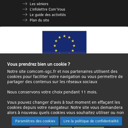
Les séniors
L’infolettre Com’Vous
Le guide des activités
Plan du site
Vous prendrez bien un cookie ?
Notre site comcom-sgc.fr et nos partenaires utilisent des
Ce site internet a été cofinancé par l’Union européenne avec le Fonds
cookies pour faciliter votre navigation ou vous permettre de
partager des contenus sur les réseaux sociaux
Européen de Développement Régional à hauteur de 12 572€
Se
Créer un
Contact
Plan
Mentions
Nous conservons votre choix pendant 11 mois.
connecter|Se
compte
du
légales
Vous pouvez changer d'avis à tout moment en effaçant les
déconnecter
utilisateur
site
cookies depuis votre navigateur. Notre site vous demandera
alors à nouveau quels cookies vous souhaitez utiliser ou non
Paramètres des cookies
Lire la politique de confidentialité