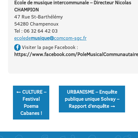
Ecole de
musique
intercommunale – Directeur Nicolas
CHAMPION
47 Rue St-Barthélémy
54280 Champenoux
Tel : 06 32 64 42 03
ecolede
musique@
comcom-sgc.fr
Visiter la page Facebook :
https://www.facebook.com/PoleMusicalCommunautair
Navigation
←
CULTURE –
URBANISME – Enquête
de
Festival
publique unique Solvay –
Poema
Rapport d’enquête
→
l’article
Cabanes !