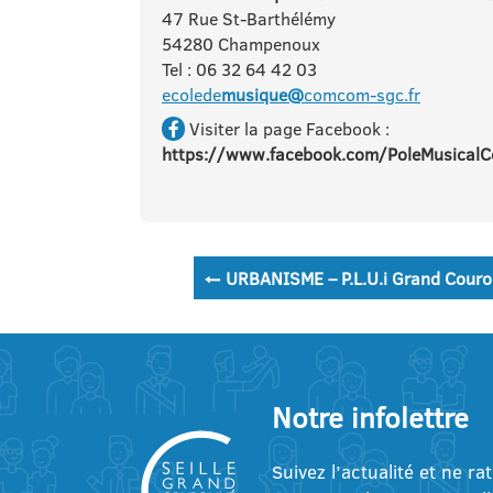
47 Rue St-Barthélémy
54280 Champenoux
Tel : 06 32 64 42 03
ecolede
musique@
comcom-sgc.fr
Visiter la page Facebook :
https://www.facebook.com/PoleMusical
Navigation
←
URBANISME – P.L.U.i Grand Couron
de
l’article
Notre infolettre
Suivez l’actualité et ne ra