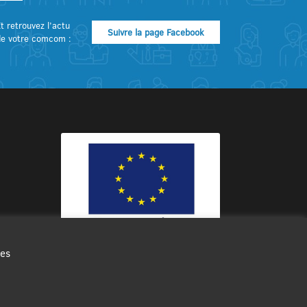
t retrouvez l’actu
Suivre la page Facebook
de votre comcom :
des
Ce site internet a été cofinancé par
l’Union européenne avec le Fonds
Européen de Développement Régional
à hauteur de 12 572€