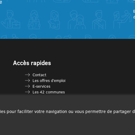
e
E
Accès rapides
Contact
Les offres d’emploi
E-services
Les 42 communes
Je vais en déchèterie
Les multi-accueils
Espace France Services
ies pour faciliter votre navigation ou vous permettre de partager 
Les séniors
L’infolettre Com’Vous
Le guide des activités
Plan du site