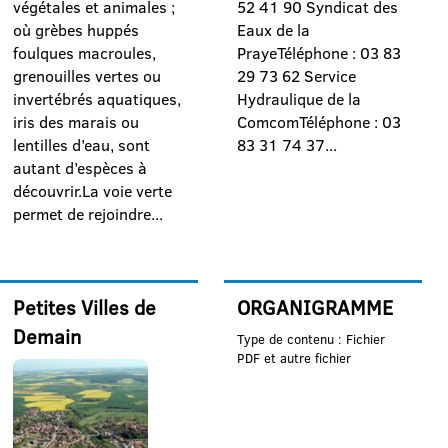
végétales et animales ;
52 41 90 Syndicat des
où grèbes huppés
Eaux de la
foulques macroules,
PrayeTéléphone : 03 83
grenouilles vertes ou
29 73 62 Service
invertébrés aquatiques,
Hydraulique de la
iris des marais ou
ComcomTéléphone : 03
lentilles d’eau, sont
83 31 74 37...
autant d’espèces à
découvrir.La voie verte
permet de rejoindre...
Petites Villes de
ORGANIGRAMME
Demain
Type de contenu : Fichier
PDF et autre fichier