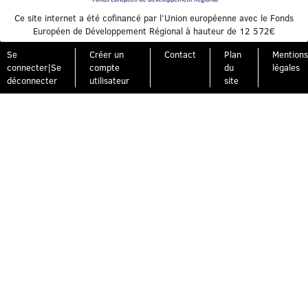
Ce site internet a été cofinancé par l’Union européenne avec le Fonds
Européen de Développement Régional à hauteur de 12 572€
Se
Créer un
Contact
Plan
Mentions
connecter|Se
compte
du
légales
déconnecter
utilisateur
site